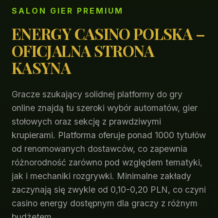
SALON GIER PREMIUM
ENERGY CASINO POLSKA –
OFICJALNA STRONA
KASYNA
Gracze szukający solidnej platformy do gry
online znajdą tu szeroki wybór automatów, gier
stołowych oraz sekcję z prawdziwymi
krupierami. Platforma oferuje ponad 1000 tytułów
od renomowanych dostawców, co zapewnia
różnorodność zarówno pod względem tematyki,
jak i mechaniki rozgrywki. Minimalne zakłady
zaczynają się zwykle od 0,10-0,20 PLN, co czyni
casino energy dostępnym dla graczy z różnym
budżetem.